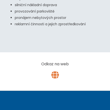
silniční nákladní doprava
provozování parkoviště
pronájem nebytových prostor
reklamní činnosti a jejich zprostředkování
PIO4
PIO2
PIO3
PIO1
Odkaz na web