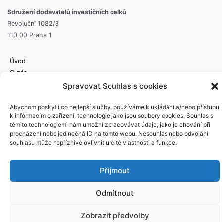
Sdružení dodavatelů investičních celků
Revoluční 1082/8
110 00 Praha 1
Úvod
O nás
Členové SDIC
Spravovat Souhlas s cookies
Aktuality
Abychom poskytli co nejlepší služby, používáme k ukládání a/nebo přístupu
Pro členy
k informacím o zařízení, technologie jako jsou soubory cookies. Souhlas s
Kontakt
těmito technologiemi nám umožní zpracovávat údaje, jako je chování při
procházení nebo jedinečná ID na tomto webu. Nesouhlas nebo odvolání
souhlasu může nepříznivě ovlivnit určité vlastnosti a funkce.
Rychlý kontakt
Norbert Tuša: Tel.: +420 775 337 900
Přijmout
2022 © SDIC
Odmítnout
Zobrazit předvolby