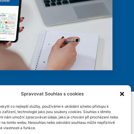
Spravovat Souhlas s cookies
kytli co nejlepší služby, používáme k ukládání a/nebo přístupu k
Rychlý kontakt
 zařízení, technologie jako jsou soubory cookies. Souhlas s těmito
Norbert Tuša: Tel.: +420 775 337 900
mi nám umožní zpracovávat údaje, jako je chování při procházení nebo
D na tomto webu. Nesouhlas nebo odvolání souhlasu může nepříznivě
té vlastnosti a funkce.
2022 © SDIC