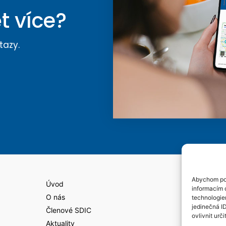
t více?
tazy.
Abychom pos
Úvod
informacím o
O nás
technologie
jedinečná I
Členové SDIC
ovlivnit urči
Aktuality