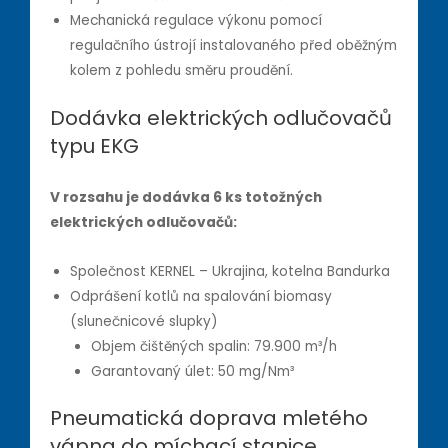
Mechanická regulace výkonu pomocí
regulačního ústrojí instalovaného před oběžným
kolem z pohledu směru proudění.
Dodávka elektrických odlučovačů
typu EKG
V rozsahu je dodávka 6 ks totožných
elektrických odlučovačů:
Společnost KERNEL – Ukrajina, kotelna Bandurka
Odprášení kotlů na spalování biomasy
(slunečnicové slupky)
Objem čištěných spalin: 79.900 m³/h
Garantovaný úlet: 50 mg/Nm³
Pneumatická doprava mletého
vápna do míchací stanice