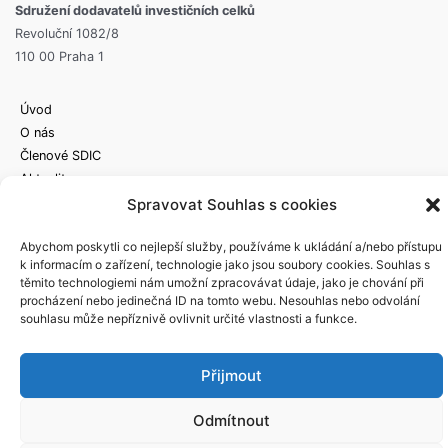
Sdružení dodavatelů investičních celků
Revoluční 1082/8
110 00 Praha 1
Úvod
O nás
Členové SDIC
Aktuality
Pro členy
Spravovat Souhlas s cookies
Kontakt
Abychom poskytli co nejlepší služby, používáme k ukládání a/nebo přístupu
k informacím o zařízení, technologie jako jsou soubory cookies. Souhlas s
těmito technologiemi nám umožní zpracovávat údaje, jako je chování při
Rychlý kontakt
procházení nebo jedinečná ID na tomto webu. Nesouhlas nebo odvolání
Norbert Tuša: Tel.: +420 775 337 900
souhlasu může nepříznivě ovlivnit určité vlastnosti a funkce.
2022 © SDIC
Přijmout
Odmítnout