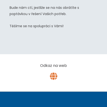
Bude nám ctí, jestliže se na nás obrátíte s
poptávkou v řešení Vašich potřeb.
Těšíme se na spolupráci s Vámi!
ZVVZ2
ZVVZ3
ZVVZ1
Odkaz na web